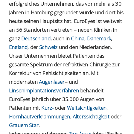
erfolgreiches Unternehmen, das vor mehr als 30
Jahren in Hamburg gegründet wurde und dort bis
heute seinen Hauptsitz hat. EuroEyes ist weltweit
an 56 Standorten vertreten – neben Kliniken in
ganz
Deutschland
, auch in
China
,
Dänemark
,
England
, der
Schweiz
und den Niederlanden.
Unser Unternehmen bietet Patienten das
gesamte Spektrum der refraktiven Chirurgie zur
Korrektur von Fehlsichtigkeiten an. Mit
modernsten
Augenlaser
– und
Linsenimplantationsverfahren
behandelt
EuroEyes jährlich über 35.000 Augen von
Patienten mit
Kurz-
oder
Weitsichtigkeiten
,
Hornhautverkrümmungen
,
Alterssichtigkeit
oder
Grauem Star
.
Jeder unserer erfahrenen
Top-Ärzte
führt jährlich