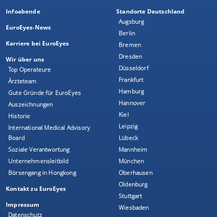
Infoabende
Standorte Deutschland
Augsburg
EuroEyes-News
Berlin
Karriere bei EuroEyes
Bremen
Dresden
Wir über uns
Düsseldorf
Top Operateure
Frankfurt
Ärzteteam
Hamburg
Gute Gründe für EuroEyes
Hannover
Auszeichnungen
Kiel
Historie
Leipzig
International Medical Advisory
Board
Lübeck
Soziale Verantwortung
Mannheim
Unternehmensleitbild
München
Börsengang in Hongkong
Oberhausen
Oldenburg
Kontakt zu EuroEyes
Stuttgart
Impressum
Wiesbaden
Datenschutz