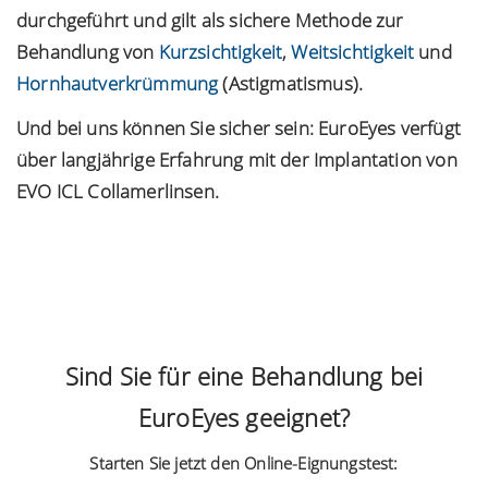
durchgeführt und gilt als sichere Methode zur
Behandlung von
Kurzsichtigkeit
,
Weitsichtigkeit
und
Hornhautverkrümmung
(Astigmatismus).
Und bei uns können Sie sicher sein: EuroEyes verfügt
über langjährige Erfahrung mit der Implantation von
EVO ICL Collamerlinsen.
Mit dem Laden des Videos akzeptieren Sie
die Datenschutzerklärung von YouTube.
Mit dem Laden des Videos akzeptieren Sie
Mehr erfahren
die Datenschutzerklärung von YouTube.
Mehr erfahren
Sind Sie für eine Behandlung bei
Video laden
Video laden
EuroEyes geeignet?
YouTube immer entsperren
YouTube immer entsperren
Starten Sie jetzt den Online-Eignungstest: