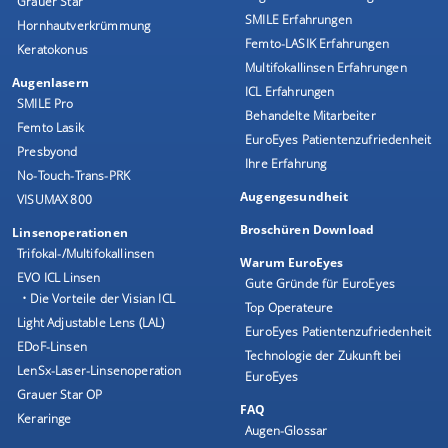
Grauer Star
SMILE Erfahrungen
Hornhautverkrümmung
Femto-LASIK Erfahrungen
Keratokonus
Multifokallinsen Erfahrungen
Augenlasern
ICL Erfahrungen
SMILE Pro
Behandelte Mitarbeiter
Femto Lasik
EuroEyes Patientenzufriedenheit
Presbyond
Ihre Erfahrung
No-Touch-Trans-PRK
Augengesundheit
VISUMAX 800
Broschüren Download
Linsenoperationen
Trifokal-/Multifokallinsen
Warum EuroEyes
EVO ICL Linsen
Gute Gründe für EuroEyes
• Die Vorteile der Visian ICL
Top Operateure
Light Adjustable Lens (LAL)
EuroEyes Patientenzufriedenheit
EDoF-Linsen
Technologie der Zukunft bei
LenSx-Laser-Linsenoperation
EuroEyes
Grauer Star OP
FAQ
Keraringe
Augen-Glossar