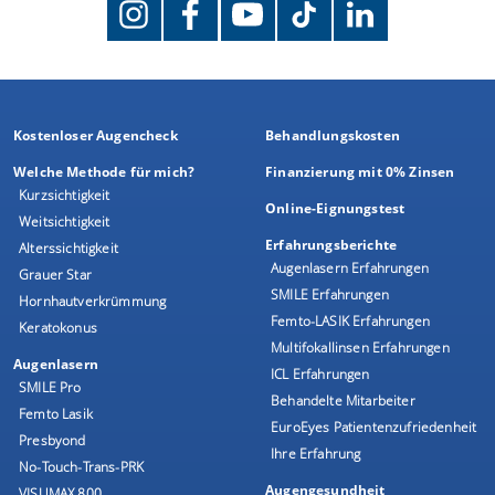
Kostenloser Augencheck
Behandlungskosten
Welche Methode für mich?
Finanzierung mit 0% Zinsen
Kurzsichtigkeit
Online-Eignungstest
Weitsichtigkeit
Erfahrungsberichte
Alterssichtigkeit
Augenlasern Erfahrungen
Grauer Star
SMILE Erfahrungen
Hornhautverkrümmung
Femto-LASIK Erfahrungen
Keratokonus
Multifokallinsen Erfahrungen
Augenlasern
ICL Erfahrungen
SMILE Pro
Behandelte Mitarbeiter
Femto Lasik
EuroEyes Patientenzufriedenheit
Presbyond
Ihre Erfahrung
No-Touch-Trans-PRK
Augengesundheit
VISUMAX 800