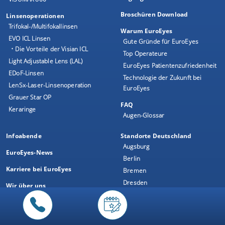
Broschüren Download
Linsenoperationen
Trifokal-/Multifokallinsen
Warum EuroEyes
EVO ICL Linsen
Gute Gründe für EuroEyes
• Die Vorteile der Visian ICL
Top Operateure
Light Adjustable Lens (LAL)
EuroEyes Patientenzufriedenheit
EDoF-Linsen
Technologie der Zukunft bei
LenSx-Laser-Linsenoperation
EuroEyes
Grauer Star OP
FAQ
Keraringe
Augen-Glossar
Infoabende
Standorte Deutschland
Augsburg
EuroEyes-News
Berlin
Karriere bei EuroEyes
Bremen
Dresden
Wir über uns
Düsseldorf
Top Operateure
Frankfurt
Ärzteteam
Hamburg
Gute Gründe für EuroEyes