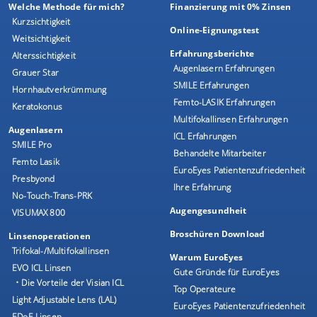
Welche Methode für mich?
Finanzierung mit 0% Zinsen
Kurzsichtigkeit
Online-Eignungstest
Weitsichtigkeit
Erfahrungsberichte
Alterssichtigkeit
Augenlasern Erfahrungen
Grauer Star
SMILE Erfahrungen
Hornhautverkrümmung
Femto-LASIK Erfahrungen
Keratokonus
Multifokallinsen Erfahrungen
Augenlasern
ICL Erfahrungen
SMILE Pro
Behandelte Mitarbeiter
Femto Lasik
EuroEyes Patientenzufriedenheit
Presbyond
Ihre Erfahrung
No-Touch-Trans-PRK
Augengesundheit
VISUMAX 800
Broschüren Download
Linsenoperationen
Trifokal-/Multifokallinsen
Warum EuroEyes
EVO ICL Linsen
Gute Gründe für EuroEyes
• Die Vorteile der Visian ICL
Top Operateure
Light Adjustable Lens (LAL)
EuroEyes Patientenzufriedenheit
EDoF-Linsen