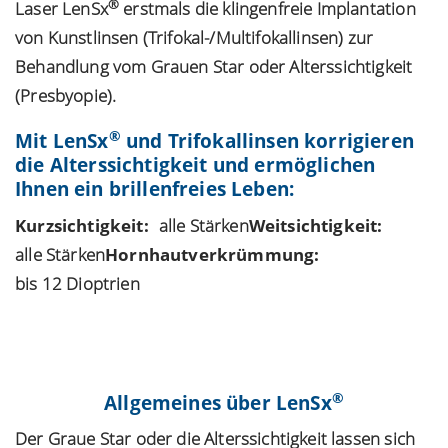
®
Laser LenSx
erstmals die klingenfreie Implantation
von Kunstlinsen (Trifokal-/Multifokallinsen) zur
Behandlung vom Grauen Star oder Alterssichtigkeit
(Presbyopie).
®
Mit LenSx
und Trifokallinsen korrigieren
die Alterssichtigkeit und ermöglichen
Ihnen ein brillenfreies Leben:
Kurzsichtigkeit:
alle Stärken
Weitsichtigkeit:
alle Stärken
Hornhautverkrümmung:
bis 12 Dioptrien
Mit dem Laden des Videos akzeptieren Sie
die Datenschutzerklärung von YouTube.
Mehr erfahren
®
Allgemeines über LenSx
Video laden
Der Graue Star oder die Alterssichtigkeit lassen sich