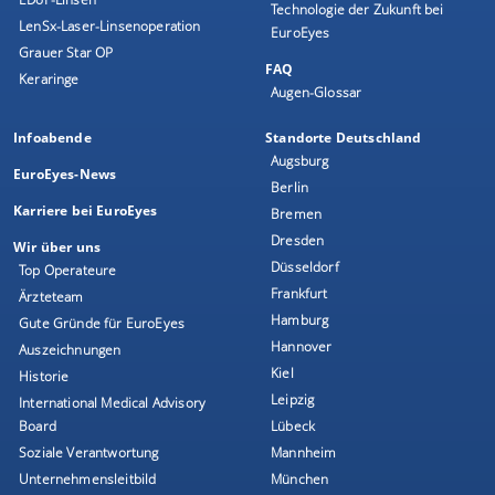
Technologie der Zukunft bei
LenSx-Laser-Linsenoperation
EuroEyes
Grauer Star OP
FAQ
Keraringe
Augen-Glossar
Infoabende
Standorte Deutschland
Augsburg
EuroEyes-News
Berlin
Karriere bei EuroEyes
Bremen
Dresden
Wir über uns
Düsseldorf
Top Operateure
Frankfurt
Ärzteteam
Hamburg
Gute Gründe für EuroEyes
Hannover
Auszeichnungen
Kiel
Historie
Leipzig
International Medical Advisory
Board
Lübeck
Soziale Verantwortung
Mannheim
Unternehmensleitbild
München