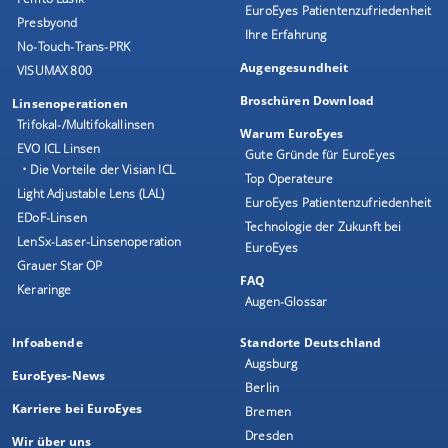
EuroEyes Patientenzufriedenheit
Presbyond
Ihre Erfahrung
No-Touch-Trans-PRK
Augengesundheit
VISUMAX 800
Broschüren Download
Linsenoperationen
Trifokal-/Multifokallinsen
Warum EuroEyes
EVO ICL Linsen
Gute Gründe für EuroEyes
• Die Vorteile der Visian ICL
Top Operateure
Light Adjustable Lens (LAL)
EuroEyes Patientenzufriedenheit
EDoF-Linsen
Technologie der Zukunft bei
LenSx-Laser-Linsenoperation
EuroEyes
Grauer Star OP
FAQ
Keraringe
Augen-Glossar
Infoabende
Standorte Deutschland
Augsburg
EuroEyes-News
Berlin
Karriere bei EuroEyes
Bremen
Dresden
Wir über uns