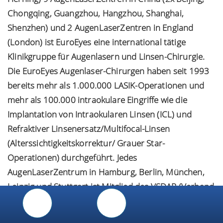
Chongqing, Guangzhou, Hangzhou, Shanghai,
Shenzhen) und 2 AugenLaserZentren in England
(London) ist EuroEyes eine international tätige
Klinikgruppe für Augenlasern und Linsen-Chirurgie.
Die EuroEyes Augenlaser-Chirurgen haben seit 1993
bereits mehr als 1.000.000 LASIK-Operationen und
mehr als 100.000 intraokulare Eingriffe wie die
Implantation von Intraokularen Linsen (ICL) und
Refraktiver Linsenersatz/Multifocal-Linsen
(Alterssichtigkeitskorrektur/ Grauer Star-
Operationen) durchgeführt. Jedes
AugenLaserZentrum in Hamburg, Berlin, München,
Leipzig und Stuttgart ist Mitglied des VSDAR (Verband
der Spezialkliniken Deutschlands für Augenlaser und
Refraktive Chirurgie e.V.). Qualitätssicherung und