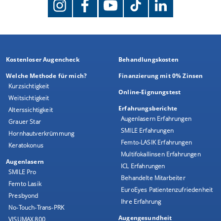
Kostenloser Augencheck
Behandlungskosten
Welche Methode für mich?
Finanzierung mit 0% Zinsen
Kurzsichtigkeit
Online-Eignungstest
Weitsichtigkeit
Erfahrungsberichte
Alterssichtigkeit
Augenlasern Erfahrungen
Grauer Star
SMILE Erfahrungen
Hornhautverkrümmung
Femto-LASIK Erfahrungen
Keratokonus
Multifokallinsen Erfahrungen
Augenlasern
ICL Erfahrungen
SMILE Pro
Behandelte Mitarbeiter
Femto Lasik
EuroEyes Patientenzufriedenheit
Presbyond
Ihre Erfahrung
No-Touch-Trans-PRK
Augengesundheit
VISUMAX 800