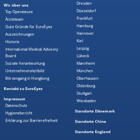
Dresden
Wir über uns
Düsseldorf
Top Operateure
Frankfurt
Ärzteteam
Hamburg
Gute Gründe für EuroEyes
Hannover
Auszeichnungen
Kiel
Historie
Leipzig
International Medical Advisory
Board
Lübeck
Soziale Verantwortung
Mannheim
Unternehmensleitbild
München
Börsengang in Hongkong
Oberhausen
Oldenburg
Kontakt zu EuroEyes
Stuttgart
Impressum
Wiesbaden
Datenschutz
Standorte Dänemark
Hygienebericht
Erklärung zur Barrierefreiheit
Standorte China
Standorte England