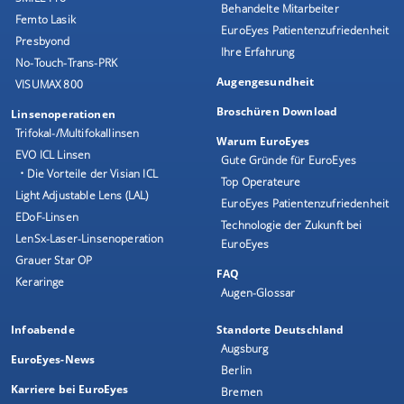
Behandelte Mitarbeiter
Femto Lasik
EuroEyes Patientenzufriedenheit
Presbyond
Ihre Erfahrung
No-Touch-Trans-PRK
Augengesundheit
VISUMAX 800
Broschüren Download
Linsenoperationen
Trifokal-/Multifokallinsen
Warum EuroEyes
EVO ICL Linsen
Gute Gründe für EuroEyes
• Die Vorteile der Visian ICL
Top Operateure
Light Adjustable Lens (LAL)
EuroEyes Patientenzufriedenheit
EDoF-Linsen
Technologie der Zukunft bei
LenSx-Laser-Linsenoperation
EuroEyes
Grauer Star OP
FAQ
Keraringe
Augen-Glossar
Infoabende
Standorte Deutschland
Augsburg
EuroEyes-News
Berlin
Karriere bei EuroEyes
Bremen