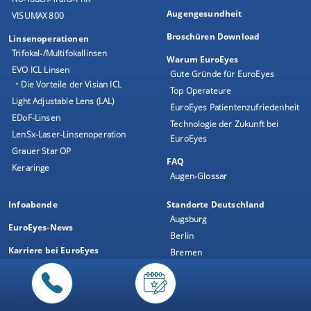
Augengesundheit
VISUMAX 800
Broschüren Download
Linsenoperationen
Trifokal-/Multifokallinsen
Warum EuroEyes
EVO ICL Linsen
Gute Gründe für EuroEyes
• Die Vorteile der Visian ICL
Top Operateure
Light Adjustable Lens (LAL)
EuroEyes Patientenzufriedenheit
EDoF-Linsen
Technologie der Zukunft bei
LenSx-Laser-Linsenoperation
EuroEyes
Grauer Star OP
FAQ
Keraringe
Augen-Glossar
Infoabende
Standorte Deutschland
Augsburg
EuroEyes-News
Berlin
Karriere bei EuroEyes
Bremen
Dresden
Wir über uns
Düsseldorf
Top Operateure
Frankfurt
Ärzteteam