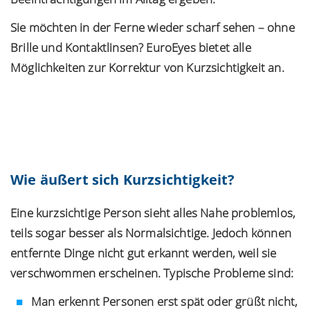
Sie möchten in der Ferne wieder scharf sehen – ohne
Kostenloser Augencheck
Brille und Kontaktlinsen? EuroEyes bietet alle
Möglichkeiten zur Korrektur von Kurzsichtigkeit an.
Termin sichern
Mit dem Laden des Videos akzeptieren Sie
die Datenschutzerklärung von YouTube.
Mehr erfahren
Wie äußert sich Kurzsichtigkeit?
Video laden
YouTube immer entsperren
Eine kurzsichtige Person sieht alles Nahe problemlos,
teils sogar besser als Normalsichtige. Jedoch können
entfernte Dinge nicht gut erkannt werden, weil sie
verschwommen erscheinen. Typische Probleme sind:
Man erkennt Personen erst spät oder grüßt nicht,