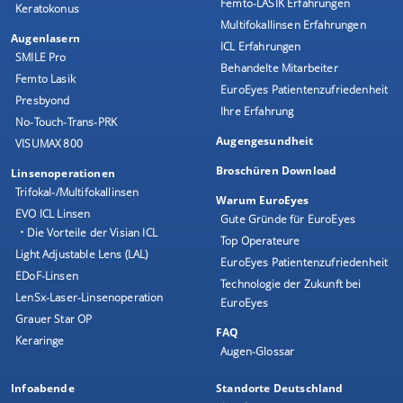
Femto-LASIK Erfahrungen
Keratokonus
Multifokallinsen Erfahrungen
Augenlasern
ICL Erfahrungen
SMILE Pro
Behandelte Mitarbeiter
Femto Lasik
EuroEyes Patientenzufriedenheit
Presbyond
Ihre Erfahrung
No-Touch-Trans-PRK
Augengesundheit
VISUMAX 800
Broschüren Download
Linsenoperationen
Trifokal-/Multifokallinsen
Warum EuroEyes
EVO ICL Linsen
Gute Gründe für EuroEyes
• Die Vorteile der Visian ICL
Top Operateure
Light Adjustable Lens (LAL)
EuroEyes Patientenzufriedenheit
EDoF-Linsen
Technologie der Zukunft bei
LenSx-Laser-Linsenoperation
EuroEyes
Grauer Star OP
FAQ
Keraringe
Augen-Glossar
Infoabende
Standorte Deutschland