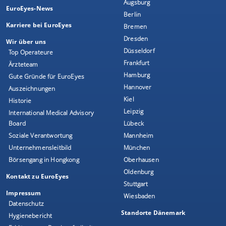
Augsburg
EuroEyes-News
Berlin
Karriere bei EuroEyes
Bremen
Dresden
Wir über uns
Düsseldorf
Top Operateure
Frankfurt
Ärzteteam
Hamburg
Gute Gründe für EuroEyes
Hannover
Auszeichnungen
Kiel
Historie
Leipzig
International Medical Advisory
Board
Lübeck
Soziale Verantwortung
Mannheim
Unternehmensleitbild
München
Börsengang in Hongkong
Oberhausen
Oldenburg
Kontakt zu EuroEyes
Stuttgart
Impressum
Wiesbaden
Datenschutz
Standorte Dänemark
Hygienebericht