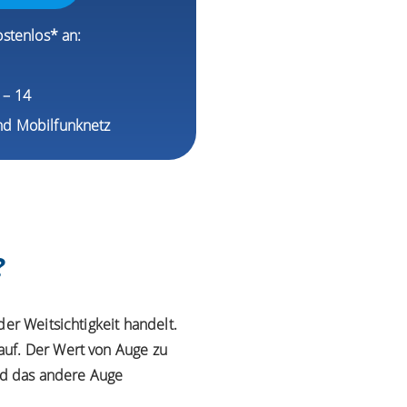
ostenlos* an:
1
9 – 14
nd Mobilfunknetz
?
er Weitsichtigkeit handelt.
auf. Der Wert von Auge zu
und das andere Auge