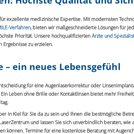
n: Höchste Qualität und Sich
 für exzellente medizinische Expertise. Mit modernsten Techn
ILE-Verfahren
, bieten wir maßgeschneiderte Lösungen für jed
öchste Priorität. Unsere hochqualifizierten
Ärzte und Spezialis
 Ergebnisse zu erzielen.
e – ein neues Lebensgefühl
ntscheidung für eine Augenlaserkorrektur oder Linsenimplant
 Ein Leben ohne Brille oder Kontaktlinsen bietet mehr Freihei
tag.
r in Kiel für Sie da zu sein und Ihnen die bestmögliche Betr
serZentrum und lassen Sie sich unverbindlich beraten, wie a
eden können. Termine für eine kostenlose Beratung mit Augenc