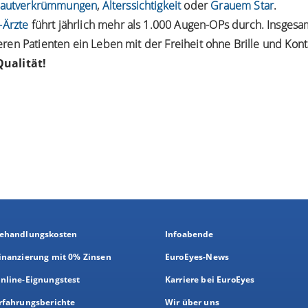
autverkrümmungen
,
Alterssichtigkeit
oder
Grauem Star
.
-Ärzte
führt jährlich mehr als 1.000 Augen-OPs durch. Insgesa
en Patienten ein Leben mit der Freiheit ohne Brille und Kont
ualität!
ehandlungskosten
Infoabende
inanzierung mit 0% Zinsen
EuroEyes-News
nline-Eignungstest
Karriere bei EuroEyes
rfahrungsberichte
Wir über uns