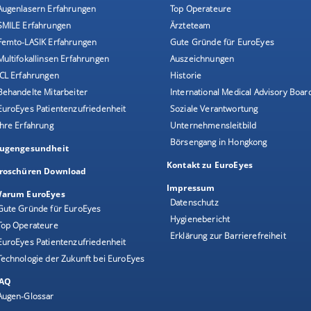
Augenlasern Erfahrungen
Top Operateure
SMILE Erfahrungen
Ärzteteam
Femto-LASIK Erfahrungen
Gute Gründe für EuroEyes
Multifokallinsen Erfahrungen
Auszeichnungen
ICL Erfahrungen
Historie
Behandelte Mitarbeiter
International Medical Advisory Boar
EuroEyes Patientenzufriedenheit
Soziale Verantwortung
Ihre Erfahrung
Unternehmensleitbild
Börsengang in Hongkong
ugengesundheit
Kontakt zu EuroEyes
roschüren Download
Impressum
arum EuroEyes
Datenschutz
Gute Gründe für EuroEyes
Hygienebericht
Top Operateure
Erklärung zur Barrierefreiheit
EuroEyes Patientenzufriedenheit
Technologie der Zukunft bei EuroEyes
AQ
Augen-Glossar