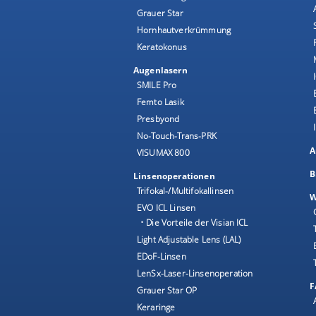
Grauer Star
Hornhautverkrümmung
Keratokonus
Augenlasern
SMILE Pro
Femto Lasik
Presbyond
No-Touch-Trans-PRK
A
VISUMAX 800
B
Linsenoperationen
Trifokal-/Multifokallinsen
W
EVO ICL Linsen
• Die Vorteile der Visian ICL
Light Adjustable Lens (LAL)
EDoF-Linsen
LenSx-Laser-Linsenoperation
F
Grauer Star OP
Keraringe