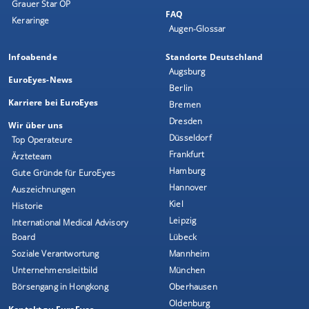
Grauer Star OP
FAQ
Keraringe
Augen-Glossar
Infoabende
Standorte Deutschland
Augsburg
EuroEyes-News
Berlin
Karriere bei EuroEyes
Bremen
Dresden
Wir über uns
Düsseldorf
Top Operateure
Frankfurt
Ärzteteam
Hamburg
Gute Gründe für EuroEyes
Hannover
Auszeichnungen
Kiel
Historie
Leipzig
International Medical Advisory
Board
Lübeck
Soziale Verantwortung
Mannheim
Unternehmensleitbild
München
Börsengang in Hongkong
Oberhausen
Oldenburg