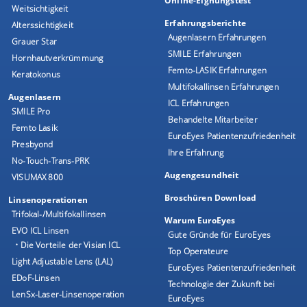
Online-Eignungstest
Weitsichtigkeit
Erfahrungsberichte
Alterssichtigkeit
Augenlasern Erfahrungen
Grauer Star
SMILE Erfahrungen
Hornhautverkrümmung
Femto-LASIK Erfahrungen
Keratokonus
Multifokallinsen Erfahrungen
Augenlasern
ICL Erfahrungen
SMILE Pro
Behandelte Mitarbeiter
Femto Lasik
EuroEyes Patientenzufriedenheit
Presbyond
Ihre Erfahrung
No-Touch-Trans-PRK
Augengesundheit
VISUMAX 800
Broschüren Download
Linsenoperationen
Trifokal-/Multifokallinsen
Warum EuroEyes
EVO ICL Linsen
Gute Gründe für EuroEyes
• Die Vorteile der Visian ICL
Top Operateure
Light Adjustable Lens (LAL)
EuroEyes Patientenzufriedenheit
EDoF-Linsen
Technologie der Zukunft bei
LenSx-Laser-Linsenoperation
EuroEyes