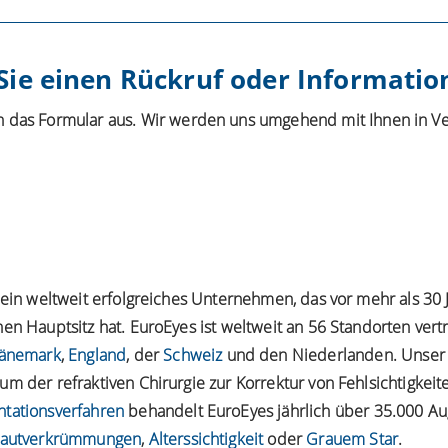
ie einen Rückruf oder Informatio
ch das Formular aus. Wir werden uns umgehend mit Ihnen in V
t ein weltweit erfolgreiches Unternehmen, das vor mehr als 3
en Hauptsitz hat. EuroEyes ist weltweit an 56 Standorten vert
änemark
,
England
, der
Schweiz
und den Niederlanden. Unser
m der refraktiven Chirurgie zur Korrektur von Fehlsichtigkei
ntationsverfahren
behandelt EuroEyes jährlich über 35.000 Au
autverkrümmungen
,
Alterssichtigkeit
oder
Grauem Star
.