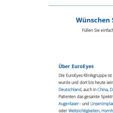
Wünschen S
Füllen Sie einfa
Über EuroEyes
Die EuroEyes Klinikgruppe is
wurde und dort bis heute sein
Deutschland
, auch in
China
,
D
Patienten das gesamte Spektru
Augenlaser
– und
Linsenimpla
oder
Weitsichtigkeiten
,
Hornh