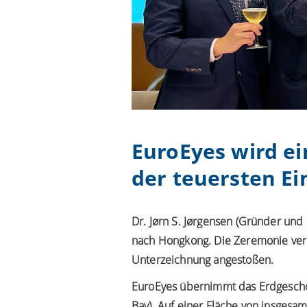
EuroEyes wird ei
der teuersten Ei
Dr. Jørn S. Jørgensen (Gründer und
nach Hongkong. Die Zeremonie verl
Unterzeichnung angestoßen.
EuroEyes übernimmt das Erdgeschos
Bay). Auf einer Fläche von insges