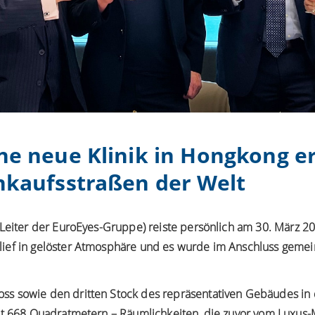
ne neue Klinik in Hongkong er
nkaufsstraßen der Welt
 Leiter der EuroEyes-Gruppe) reiste persönlich am 30. März 2
ief in gelöster Atmosphäre und es wurde im Anschluss gemein
s sowie den dritten Stock des repräsentativen Gebäudes in d
amt 668 Quadratmetern – Räumlichkeiten, die zuvor vom Luxu