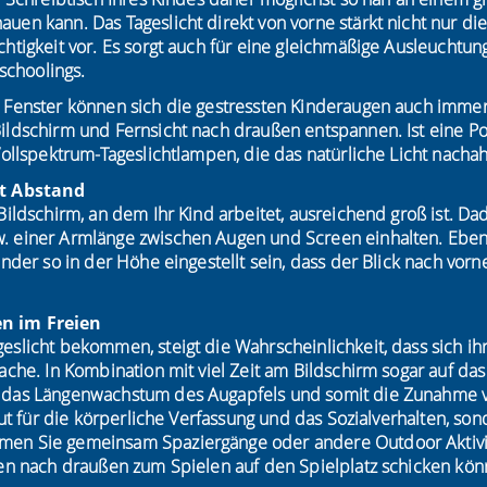
uen kann. Das Tageslicht direkt von vorne stärkt nicht nur di
htigkeit vor. Es sorgt auch für eine gleichmäßige Ausleuchtun
choolings.
m Fenster können sich die gestressten Kinderaugen auch imm
ildschirm und Fernsicht nach draußen entspannen. Ist eine Po
Vollspektrum-Tageslichtlampen, die das natürliche Licht nachah
it Abstand
Bildschirm, an dem Ihr Kind arbeitet, ausreichend groß ist. D
 einer Armlänge zwischen Augen und Screen einhalten. Ebenfa
inder so in der Höhe eingestellt sein, dass der Blick nach vor
n im Freien
slicht bekommen, steigt die Wahrscheinlichkeit, dass sich ihr
ache. In Kombination mit viel Zeit am Bildschirm sogar auf das
 das Längenwachstum des Augapfels und somit die Zunahme vo
 gut für die körperliche Verfassung und das Sozialverhalten, son
en Sie gemeinsam Spaziergänge oder andere Outdoor Aktivit
den nach draußen zum Spielen auf den Spielplatz schicken kön