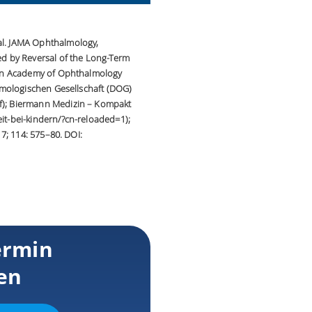
al. JAMA Ophthalmology,
ed by Reversal of the Long-Term
ican Academy of Ophthalmology
almologischen Gesellschaft (DOG)
f); Biermann Medizin – Kompakt
it-bei-kindern/?cn-reloaded=1);
7; 114: 575–80. DOI:
ermin
en