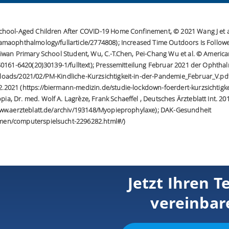
School-Aged Children After COVID-19 Home Confinement, © 2021 Wang J et 
amaophthalmology/fullarticle/2774808); Increased Time Outdoors Is Follow
Taiwan Primary School Student, Wu, C.-T.Chen, Pei-Chang Wu et al. © Amer
/S0161-6420(20)30139-1/fulltext); Pressemitteilung Februar 2021 der Ophth
loads/2021/02/PM-Kindliche-Kurzsichtigkeit-in-der-Pandemie_Februar_V.pd
2021 (https://biermann-medizin.de/studie-lockdown-foerdert-kurzsichtigke
, Dr. med. Wolf A. Lagrèze, Frank Schaeffel , Deutsches Ärzteblatt Int. 201
/www.aerzteblatt.de/archiv/193148/Myopieprophylaxe); DAK-Gesundheit
men/computerspielsucht-2296282.html#/)
Jetzt Ihren T
vereinbar