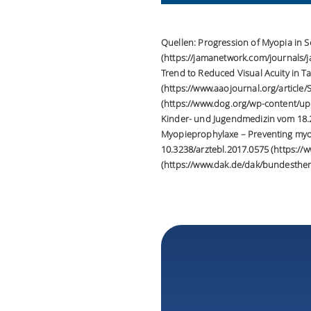
Quellen: Progression of Myopia in 
(https://jamanetwork.com/journals/j
Trend to Reduced Visual Acuity in 
(https://www.aaojournal.org/article
(https://www.dog.org/wp-content/up
Kinder- und Jugendmedizin vom 18.2.
Myopieprophylaxe – Preventing myopia
10.3238/arztebl.2017.0575 (https:/
(https://www.dak.de/dak/bundesthe