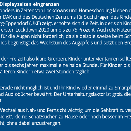
d Displayzeiten eingrenzen
esonders in Zeiten von Lockdowns und Homeschooling kleben d
er DAK und des Deutschen Zentrums für Suchtfragen des Kind
-Eppendorf (UKE) zeigt, erhöhte sich die Zeit, in der sich Ki
im ersten Lockdown 2020 um bis zu 75 Prozent. Auch die Nutzun
 für die Augen nicht förderlich, da sie beispielsweise beim S
 Dies begünstigt das Wachstum des Augapfels und setzt den Br
 der Freizeit also klare Grenzen. Kinder unter vier Jahren sollt
er bis sechs Jahren maximal eine halbe Stunde. Für Kinder bi
älteren Kindern etwa zwei Stunden täglich.
ade nicht möglich ist und Ihr Kind wieder einmal zu Smartp
und Audiobücher bewährt. Der Unterhaltungsfaktor ist groß, di
t.
 Wechsel aus Nah- und Fernsicht wichtig, um die Sehkraft zu v
 siehst“, kleine Schatzsuchen zu Hause oder noch besser im Fr
ht, ohne dabei anzustrengen.