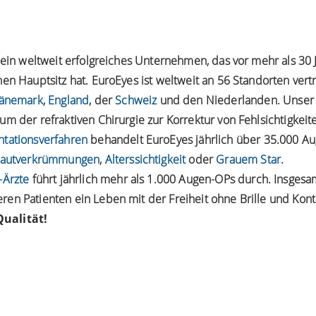
t ein weltweit erfolgreiches Unternehmen, das vor mehr als 3
en Hauptsitz hat. EuroEyes ist weltweit an 56 Standorten vert
änemark
,
England
, der
Schweiz
und den Niederlanden. Unser
m der refraktiven Chirurgie zur Korrektur von Fehlsichtigkei
ntationsverfahren
behandelt EuroEyes jährlich über 35.000 Au
autverkrümmungen
,
Alterssichtigkeit
oder
Grauem Star
.
-Ärzte
führt jährlich mehr als 1.000 Augen-OPs durch. Insgesa
en Patienten ein Leben mit der Freiheit ohne Brille und Kont
ualität!