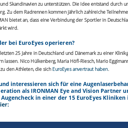
nd Skandinavien zu unterstützen. Die Idee entstand durch un
g. Zu dem Radrennen kommen jährlich zahlreiche Teilnehmer
AN bietet an, dass eine Verbindung der Sportler in Deutschl
rkt wird.
tler bei EuroEyes operieren?
e letzten 25 Jahre in Deutschland und Dänemark zu einer Klinikg
ern lassen. Nico Hülkenberg, Maria Höfl-Riesch, Mario Eggiman
u den Athleten, die sich
EuroEyes anvertraut haben
.
 und interessieren sich für eine Augenlaserbeha
peration als IRONMAN Eye and Vision Partner u
 Augencheck in einer der 15 EuroEyes Kliniken 
ier: