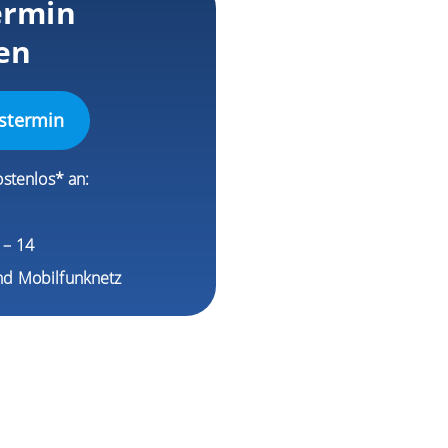
ermin
en
stermin
ostenlos* an:
1
9 – 14
nd Mobilfunknetz