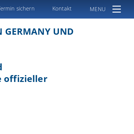
Termin sichern
Kontakt
MENU
N GERMANY UND
d
offizieller