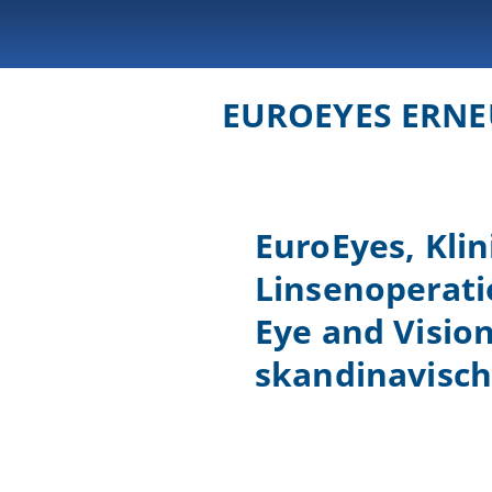
EUROEYES ERN
EuroEyes, Kli
Linsenoperatio
Eye and Visio
skandinavisc