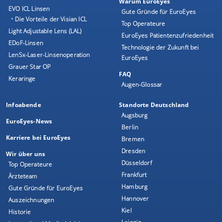
Warum EuroEyes
EVO ICL Linsen
Gute Gründe für EuroEyes
• Die Vorteile der Visian ICL
Top Operateure
Light Adjustable Lens (LAL)
EuroEyes Patientenzufriedenheit
EDoF-Linsen
Technologie der Zukunft bei
LenSx-Laser-Linsenoperation
EuroEyes
Grauer Star OP
FAQ
Keraringe
Augen-Glossar
Infoabende
Standorte Deutschland
Augsburg
EuroEyes-News
Berlin
Karriere bei EuroEyes
Bremen
Dresden
Wir über uns
Düsseldorf
Top Operateure
Frankfurt
Ärzteteam
Hamburg
Gute Gründe für EuroEyes
Hannover
Auszeichnungen
Kiel
Historie