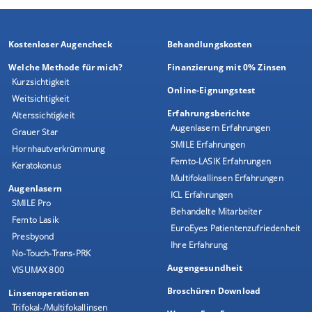
Kostenloser Augencheck
Behandlungskosten
Welche Methode für mich?
Finanzierung mit 0% Zinsen
Kurzsichtigkeit
Online-Eignungstest
Weitsichtigkeit
Erfahrungsberichte
Alterssichtigkeit
Augenlasern Erfahrungen
Grauer Star
SMILE Erfahrungen
Hornhautverkrümmung
Femto-LASIK Erfahrungen
Keratokonus
Multifokallinsen Erfahrungen
Augenlasern
ICL Erfahrungen
SMILE Pro
Behandelte Mitarbeiter
Femto Lasik
EuroEyes Patientenzufriedenheit
Presbyond
Ihre Erfahrung
No-Touch-Trans-PRK
Augengesundheit
VISUMAX 800
Broschüren Download
Linsenoperationen
Trifokal-/Multifokallinsen