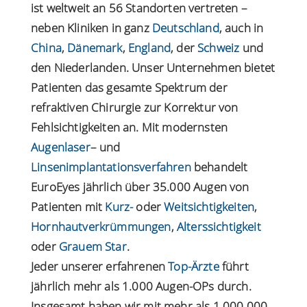
ist weltweit an 56 Standorten vertreten –
neben Kliniken in ganz
Deutschland
, auch in
China
,
Dänemark
,
England
, der
Schweiz
und
den Niederlanden. Unser Unternehmen bietet
Patienten das gesamte Spektrum der
refraktiven Chirurgie zur Korrektur von
Fehlsichtigkeiten an. Mit modernsten
Augenlaser
– und
Linsenimplantationsverfahren
behandelt
EuroEyes jährlich über 35.000 Augen von
Patienten mit
Kurz-
oder
Weitsichtigkeiten
,
Hornhautverkrümmungen
,
Alterssichtigkeit
oder
Grauem Star
.
Jeder unserer erfahrenen
Top-Ärzte
führt
jährlich mehr als 1.000 Augen-OPs durch.
Insgesamt haben wir mit mehr als 1.000.000