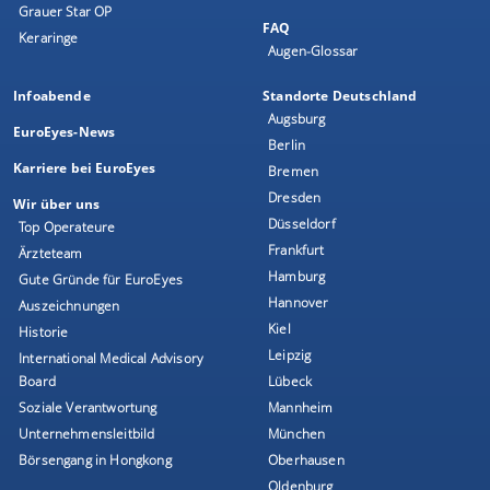
Grauer Star OP
FAQ
Keraringe
Augen-Glossar
Infoabende
Standorte Deutschland
Augsburg
EuroEyes-News
Berlin
Karriere bei EuroEyes
Bremen
Dresden
Wir über uns
Düsseldorf
Top Operateure
Frankfurt
Ärzteteam
Hamburg
Gute Gründe für EuroEyes
Hannover
Auszeichnungen
Kiel
Historie
Leipzig
International Medical Advisory
Board
Lübeck
Soziale Verantwortung
Mannheim
Unternehmensleitbild
München
Börsengang in Hongkong
Oberhausen
Oldenburg