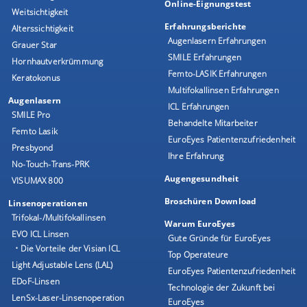
Online-Eignungstest
Weitsichtigkeit
Erfahrungsberichte
Alterssichtigkeit
Augenlasern Erfahrungen
Grauer Star
SMILE Erfahrungen
Hornhautverkrümmung
Femto-LASIK Erfahrungen
Keratokonus
Multifokallinsen Erfahrungen
Augenlasern
ICL Erfahrungen
SMILE Pro
Behandelte Mitarbeiter
Femto Lasik
EuroEyes Patientenzufriedenheit
Presbyond
Ihre Erfahrung
No-Touch-Trans-PRK
Augengesundheit
VISUMAX 800
Broschüren Download
Linsenoperationen
Trifokal-/Multifokallinsen
Warum EuroEyes
EVO ICL Linsen
Gute Gründe für EuroEyes
• Die Vorteile der Visian ICL
Top Operateure
Light Adjustable Lens (LAL)
EuroEyes Patientenzufriedenheit
EDoF-Linsen
Technologie der Zukunft bei
LenSx-Laser-Linsenoperation
EuroEyes