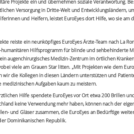
täre Projekte ein und übernehmen soziale Verantwortung. Be
tlichen Versorgung in Dritte-Welt und Entwicklungsländern, 
ferinnen und Helfern, leistet EuroEyes dort Hilfe, wo sie am 
ojekte reiste ein neunköpfiges EuroEyes Ärzte-Team nach La R
-humanitären Hilfsprogramm für blinde und sehbehinderte Me
s ein augenchirurgisches Medizin-Zentrum im örtlichen Kranke
obei viele am Grauen Star litten. „Mit Projekten wie dem Eur
ir die Kollegen in diesen Ländern unterstützen und Patienten
e medizinischen Aufgaben kaum zu meistern.
lichen Hilfe spendete EuroEyes vor Ort etwa 200 Brillen und K
schland keine Verwendung mehr haben, können nach der eig
len- und Gläser zusammen, die EuroEyes an Bedürftige weit
 der Dominikanischen Republik.