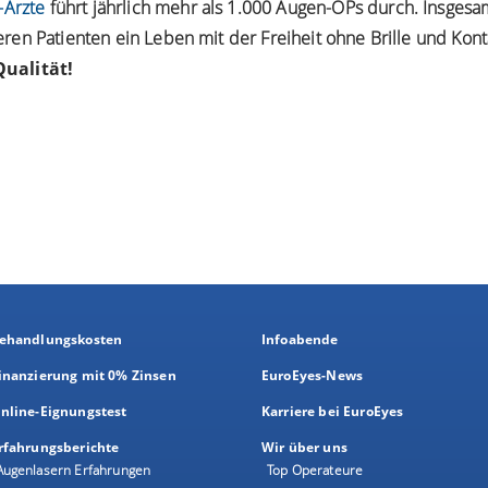
-Ärzte
führt jährlich mehr als 1.000 Augen-OPs durch. Insgesa
en Patienten ein Leben mit der Freiheit ohne Brille und Kont
ualität!
ehandlungskosten
Infoabende
inanzierung mit 0% Zinsen
EuroEyes-News
nline-Eignungstest
Karriere bei EuroEyes
rfahrungsberichte
Wir über uns
Augenlasern Erfahrungen
Top Operateure