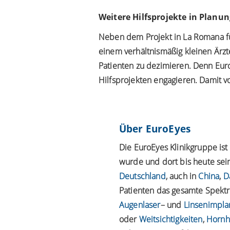
Weitere Hilfsprojekte in Planun
Neben dem Projekt in La Romana füh
einem verhältnismäßig kleinen Ärz
Patienten zu dezimieren. Denn Eur
Hilfsprojekten engagieren. Damit 
Über EuroEyes
Die EuroEyes Klinikgruppe is
wurde und dort bis heute sein
Deutschland
, auch in
China
,
D
Patienten das gesamte Spektru
Augenlaser
– und
Linsenimpla
oder
Weitsichtigkeiten
,
Hornh