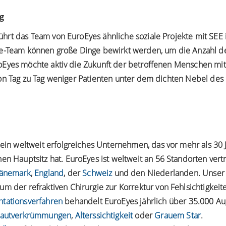
g
rt das Team von EuroEyes ähnliche soziale Projekte mit SEE 
te-Team können große Dinge bewirkt werden, um die Anzahl d
oEyes möchte aktiv die Zukunft der betroffenen Menschen mitg
von Tag zu Tag weniger Patienten unter dem dichten Nebel des
t ein weltweit erfolgreiches Unternehmen, das vor mehr als 3
en Hauptsitz hat. EuroEyes ist weltweit an 56 Standorten vert
änemark
,
England
, der
Schweiz
und den Niederlanden. Unser
m der refraktiven Chirurgie zur Korrektur von Fehlsichtigkei
ntationsverfahren
behandelt EuroEyes jährlich über 35.000 Au
autverkrümmungen
,
Alterssichtigkeit
oder
Grauem Star
.