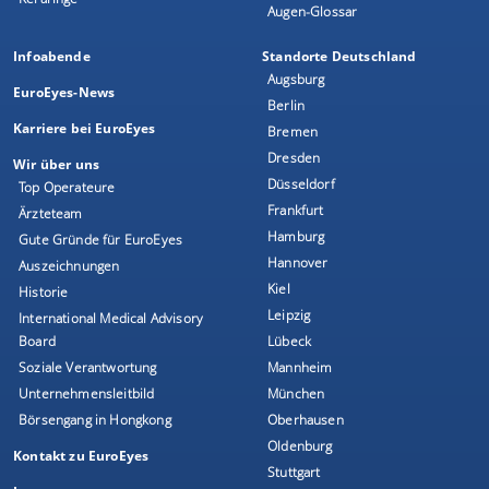
Augen-Glossar
Infoabende
Standorte Deutschland
Augsburg
EuroEyes-News
Berlin
Karriere bei EuroEyes
Bremen
Dresden
Wir über uns
Düsseldorf
Top Operateure
Frankfurt
Ärzteteam
Hamburg
Gute Gründe für EuroEyes
Hannover
Auszeichnungen
Kiel
Historie
Leipzig
International Medical Advisory
Board
Lübeck
Soziale Verantwortung
Mannheim
Unternehmensleitbild
München
Börsengang in Hongkong
Oberhausen
Oldenburg
Kontakt zu EuroEyes
Stuttgart