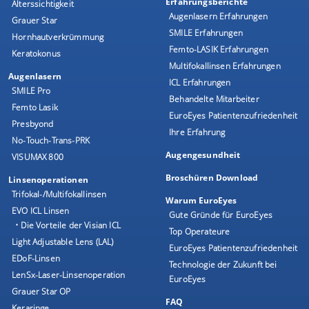
Erfahrungsberichte
Alterssichtigkeit
Augenlasern Erfahrungen
Grauer Star
SMILE Erfahrungen
Hornhautverkrümmung
Femto-LASIK Erfahrungen
Keratokonus
Multifokallinsen Erfahrungen
Augenlasern
ICL Erfahrungen
SMILE Pro
Behandelte Mitarbeiter
Femto Lasik
EuroEyes Patientenzufriedenheit
Presbyond
Ihre Erfahrung
No-Touch-Trans-PRK
Augengesundheit
VISUMAX 800
Broschüren Download
Linsenoperationen
Trifokal-/Multifokallinsen
Warum EuroEyes
EVO ICL Linsen
Gute Gründe für EuroEyes
• Die Vorteile der Visian ICL
Top Operateure
Light Adjustable Lens (LAL)
EuroEyes Patientenzufriedenheit
EDoF-Linsen
Technologie der Zukunft bei
LenSx-Laser-Linsenoperation
EuroEyes
Grauer Star OP
FAQ
Keraringe