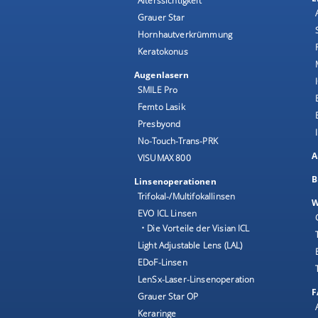
Alterssichtigkeit
Grauer Star
Hornhautverkrümmung
Keratokonus
Augenlasern
SMILE Pro
Femto Lasik
Presbyond
No-Touch-Trans-PRK
A
VISUMAX 800
B
Linsenoperationen
Trifokal-/Multifokallinsen
W
EVO ICL Linsen
• Die Vorteile der Visian ICL
Light Adjustable Lens (LAL)
EDoF-Linsen
LenSx-Laser-Linsenoperation
F
Grauer Star OP
Keraringe