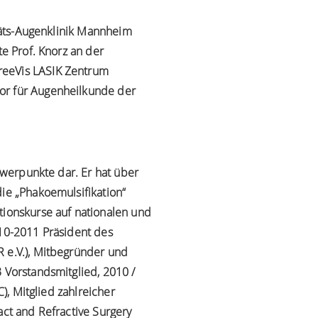
itäts-Augenklinik Mannheim
te Prof. Knorz an der
reeVis LASIK Zentrum
sor für Augenheilkunde der
chwerpunkte dar. Er hat über
die „Phakoemulsifikation“
tionskurse auf nationalen und
010-2011 Präsident des
R e.V.), Mitbegründer und
 Vorstandsmitglied, 2010 /
), Mitglied zahlreicher
act and Refractive Surgery