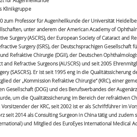
zt für Augenheilkunde
s Klinikgruppe
0 zum Professor für Augenheilkunde der Universität Heidelberg
ellschaften, unter anderem der American Academy of Ophthal
ctive Surgery (ASCRS), der European Society of Cataract and Re
efractive Surgery (ISRS), der Deutschsprachigen Gesellschaft fü
 und Refraktive Chirurgie (DGII), der Deutschen Ophthalmolog
act and Refractive Surgeons (AUSCRS) und seit 2005 Ehrenmitgl
gery (SASCRS). Er ist seit 1995 eng in die Qualitätssicherung d
itglied der „Kommission Refraktive Chirurgie“ (KRC), einer g
 Gesellschaft (DOG) und des Berufsverbandes der Augenärzte
rde, um die Qualitätssicherung im Bereich der refraktiven Chi
Vorsitzender der KRC, seit 2002 ist er als Schriftführer im Vor
rz seit 2014 als Consulting Surgeon in China tätig und zudem s
nternational) und Mitglied des EuroEyes International Medical 