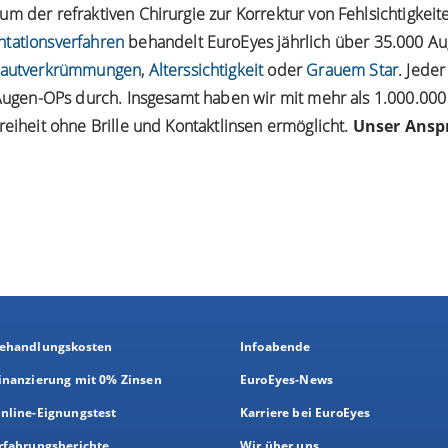
m der refraktiven Chirurgie zur Korrektur von Fehlsichtigkei
ntationsverfahren
behandelt EuroEyes jährlich über 35.000 Au
autverkrümmungen
,
Alterssichtigkeit
oder
Grauem Star
. Jede
0 Augen-OPs durch. Insgesamt haben wir mit mehr als 1.000.0
reiheit ohne Brille und Kontaktlinsen ermöglicht.
Unser Anspr
ehandlungskosten
Infoabende
inanzierung mit 0% Zinsen
EuroEyes-News
nline-Eignungstest
Karriere bei EuroEyes
rfahrungsberichte
Wir über uns