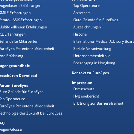
Augenlasern Erfahrungen
Top Operateure
SMILE Erfahrungen
Ärzteteam
Femto-LASIK Erfahrungen
Gute Gründe für EuroEyes
Multifokallinsen Erfahrungen
Auszeichnungen
ICL Erfahrungen
Historie
Behandelte Mitarbeiter
International Medical Advisory Boar
EuroEyes Patientenzufriedenheit
Soziale Verantwortung
Ihre Erfahrung
Unternehmensleitbild
Börsengang in Hongkong
ugengesundheit
Kontakt zu EuroEyes
roschüren Download
Impressum
arum EuroEyes
Datenschutz
Gute Gründe für EuroEyes
Hygienebericht
Top Operateure
Erklärung zur Barrierefreiheit
EuroEyes Patientenzufriedenheit
Technologie der Zukunft bei EuroEyes
AQ
Augen-Glossar