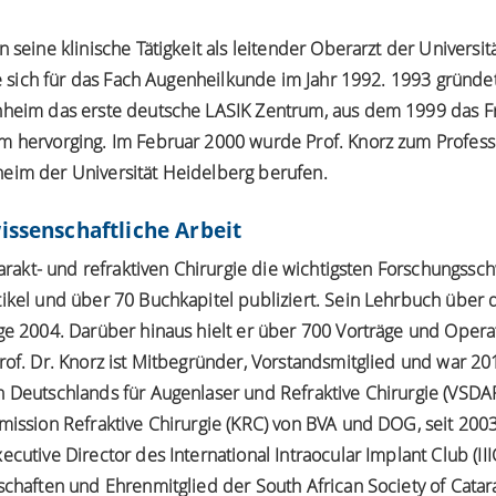
n seine klinische Tätigkeit als leitender Oberarzt der Univers
rte sich für das Fach Augenheilkunde im Jahr 1992. 1993 gründe
nheim das erste deutsche LASIK Zentrum, aus dem 1999 das F
m hervorging. Im Februar 2000 wurde Prof. Knorz zum Profes
heim der Universität Heidelberg berufen.
issenschaftliche Arbeit
atarakt- und refraktiven Chirurgie die wichtigsten Forschungss
ikel und über 70 Buchkapitel publiziert. Sein Lehrbuch über 
ge 2004. Darüber hinaus hielt er über 700 Vorträge und Opera
rof. Dr. Knorz ist Mitbegründer, Vorstandsmitglied und war 2
n Deutschlands für Augenlaser und Refraktive Chirurgie (VSDA
mission Refraktive Chirurgie (KRC) von BVA und DOG, seit 2003
cutive Director des International Intraocular Implant Club (IIIC
schaften und Ehrenmitglied der South African Society of Catar