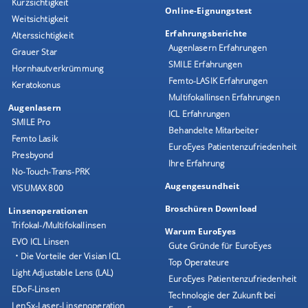
Kurzsichtigkeit
Online-Eignungstest
Weitsichtigkeit
Erfahrungsberichte
Alterssichtigkeit
Augenlasern Erfahrungen
Grauer Star
SMILE Erfahrungen
Hornhautverkrümmung
Femto-LASIK Erfahrungen
Keratokonus
Multifokallinsen Erfahrungen
Augenlasern
ICL Erfahrungen
SMILE Pro
Behandelte Mitarbeiter
Femto Lasik
EuroEyes Patientenzufriedenheit
Presbyond
Ihre Erfahrung
No-Touch-Trans-PRK
Augengesundheit
VISUMAX 800
Broschüren Download
Linsenoperationen
Trifokal-/Multifokallinsen
Warum EuroEyes
EVO ICL Linsen
Gute Gründe für EuroEyes
• Die Vorteile der Visian ICL
Top Operateure
Light Adjustable Lens (LAL)
EuroEyes Patientenzufriedenheit
EDoF-Linsen
Technologie der Zukunft bei
LenSx-Laser-Linsenoperation