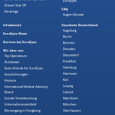
EuroEyes
Grauer Star OP
FAQ
Keraringe
Augen-Glossar
Infoabende
Standorte Deutschland
Augsburg
EuroEyes-News
Berlin
Karriere bei EuroEyes
Bremen
Dresden
Wir über uns
Düsseldorf
Top Operateure
Frankfurt
Ärzteteam
Hamburg
Gute Gründe für EuroEyes
Hannover
Auszeichnungen
Kiel
Historie
Leipzig
International Medical Advisory
Board
Lübeck
Soziale Verantwortung
Mannheim
Unternehmensleitbild
München
Börsengang in Hongkong
Oberhausen