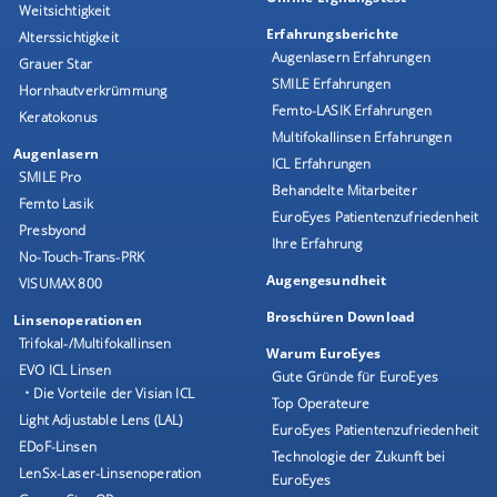
Weitsichtigkeit
Erfahrungsberichte
Alterssichtigkeit
Augenlasern Erfahrungen
Grauer Star
SMILE Erfahrungen
Hornhautverkrümmung
Femto-LASIK Erfahrungen
Keratokonus
Multifokallinsen Erfahrungen
Augenlasern
ICL Erfahrungen
SMILE Pro
Behandelte Mitarbeiter
Femto Lasik
EuroEyes Patientenzufriedenheit
Presbyond
Ihre Erfahrung
No-Touch-Trans-PRK
Augengesundheit
VISUMAX 800
Broschüren Download
Linsenoperationen
Trifokal-/Multifokallinsen
Warum EuroEyes
EVO ICL Linsen
Gute Gründe für EuroEyes
• Die Vorteile der Visian ICL
Top Operateure
Light Adjustable Lens (LAL)
EuroEyes Patientenzufriedenheit
EDoF-Linsen
Technologie der Zukunft bei
LenSx-Laser-Linsenoperation
EuroEyes