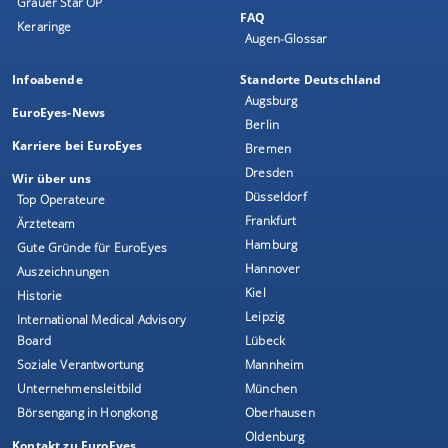
Grauer Star OP
FAQ
Keraringe
Augen-Glossar
Infoabende
Standorte Deutschland
Augsburg
EuroEyes-News
Berlin
Karriere bei EuroEyes
Bremen
Dresden
Wir über uns
Düsseldorf
Top Operateure
Frankfurt
Ärzteteam
Hamburg
Gute Gründe für EuroEyes
Hannover
Auszeichnungen
Kiel
Historie
Leipzig
International Medical Advisory
Board
Lübeck
Soziale Verantwortung
Mannheim
Unternehmensleitbild
München
Börsengang in Hongkong
Oberhausen
Oldenburg
Kontakt zu EuroEyes