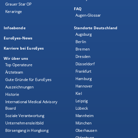
Grauer Star OP
FAQ
Keraringe
Augen-Glossar
Infoabende
Standorte Deutschland
Augsburg
EuroEyes-News
Berlin
Karriere bei EuroEyes
Bremen
Dresden
Wir über uns
Düsseldorf
Top Operateure
Frankfurt
Ärzteteam
Hamburg
Gute Gründe für EuroEyes
Hannover
Auszeichnungen
Kiel
Historie
Leipzig
International Medical Advisory
Board
Lübeck
Soziale Verantwortung
Mannheim
Unternehmensleitbild
München
Börsengang in Hongkong
Oberhausen
Oldenburg