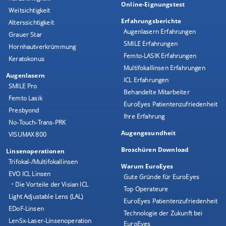
Online-Eignungstest
Weitsichtigkeit
Erfahrungsberichte
Alterssichtigkeit
Augenlasern Erfahrungen
Grauer Star
SMILE Erfahrungen
Hornhautverkrümmung
Femto-LASIK Erfahrungen
Keratokonus
Multifokallinsen Erfahrungen
Augenlasern
ICL Erfahrungen
SMILE Pro
Behandelte Mitarbeiter
Femto Lasik
EuroEyes Patientenzufriedenheit
Presbyond
Ihre Erfahrung
No-Touch-Trans-PRK
Augengesundheit
VISUMAX 800
Broschüren Download
Linsenoperationen
Trifokal-/Multifokallinsen
Warum EuroEyes
EVO ICL Linsen
Gute Gründe für EuroEyes
• Die Vorteile der Visian ICL
Top Operateure
Light Adjustable Lens (LAL)
EuroEyes Patientenzufriedenheit
EDoF-Linsen
Technologie der Zukunft bei
LenSx-Laser-Linsenoperation
EuroEyes