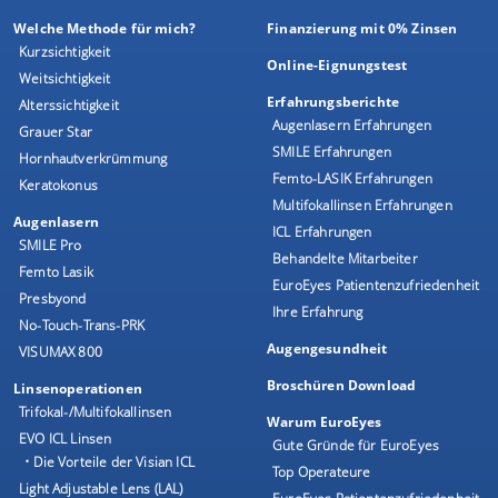
Welche Methode für mich?
Finanzierung mit 0% Zinsen
Kurzsichtigkeit
Online-Eignungstest
Weitsichtigkeit
Erfahrungsberichte
Alterssichtigkeit
Augenlasern Erfahrungen
Grauer Star
SMILE Erfahrungen
Hornhautverkrümmung
Femto-LASIK Erfahrungen
Keratokonus
Multifokallinsen Erfahrungen
Augenlasern
ICL Erfahrungen
SMILE Pro
Behandelte Mitarbeiter
Femto Lasik
EuroEyes Patientenzufriedenheit
Presbyond
Ihre Erfahrung
No-Touch-Trans-PRK
Augengesundheit
VISUMAX 800
Broschüren Download
Linsenoperationen
Trifokal-/Multifokallinsen
Warum EuroEyes
EVO ICL Linsen
Gute Gründe für EuroEyes
• Die Vorteile der Visian ICL
Top Operateure
Light Adjustable Lens (LAL)