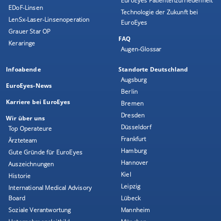
EuroEyes Patientenzufriedenheit
EDoF-Linsen
Technologie der Zukunft bei
LenSx-Laser-Linsenoperation
EuroEyes
Grauer Star OP
FAQ
Keraringe
Augen-Glossar
Infoabende
Standorte Deutschland
Augsburg
EuroEyes-News
Berlin
Karriere bei EuroEyes
Bremen
Dresden
Wir über uns
Düsseldorf
Top Operateure
Frankfurt
Ärzteteam
Hamburg
Gute Gründe für EuroEyes
Hannover
Auszeichnungen
Kiel
Historie
Leipzig
International Medical Advisory
Board
Lübeck
Soziale Verantwortung
Mannheim