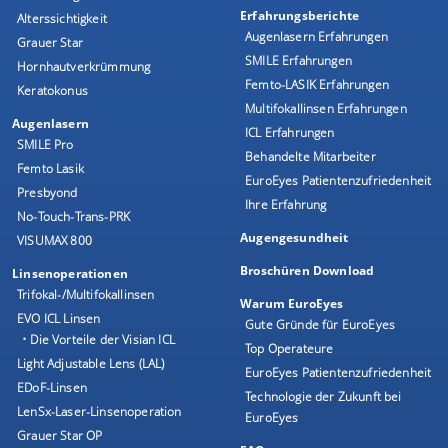
Erfahrungsberichte
Alterssichtigkeit
Augenlasern Erfahrungen
Grauer Star
SMILE Erfahrungen
Hornhautverkrümmung
Femto-LASIK Erfahrungen
Keratokonus
Multifokallinsen Erfahrungen
Augenlasern
ICL Erfahrungen
SMILE Pro
Behandelte Mitarbeiter
Femto Lasik
EuroEyes Patientenzufriedenheit
Presbyond
Ihre Erfahrung
No-Touch-Trans-PRK
Augengesundheit
VISUMAX 800
Broschüren Download
Linsenoperationen
Trifokal-/Multifokallinsen
Warum EuroEyes
EVO ICL Linsen
Gute Gründe für EuroEyes
• Die Vorteile der Visian ICL
Top Operateure
Light Adjustable Lens (LAL)
EuroEyes Patientenzufriedenheit
EDoF-Linsen
Technologie der Zukunft bei
LenSx-Laser-Linsenoperation
EuroEyes
Grauer Star OP