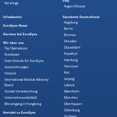
FAQ
Keraringe
Augen-Glossar
Infoabende
Standorte Deutschland
Augsburg
EuroEyes-News
Berlin
Karriere bei EuroEyes
Bremen
Dresden
Wir über uns
Düsseldorf
Top Operateure
Frankfurt
Ärzteteam
Hamburg
Gute Gründe für EuroEyes
Hannover
Auszeichnungen
Kiel
Historie
Leipzig
International Medical Advisory
Board
Lübeck
Soziale Verantwortung
Mannheim
Unternehmensleitbild
München
Börsengang in Hongkong
Oberhausen
Oldenburg
Kontakt zu EuroEyes
Stuttgart