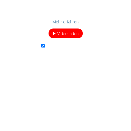
em Laden des Videos akzeptieren Sie die Datenschutzerklärung von Yo
Mehr erfahren
Video laden
YouTube immer entsperren