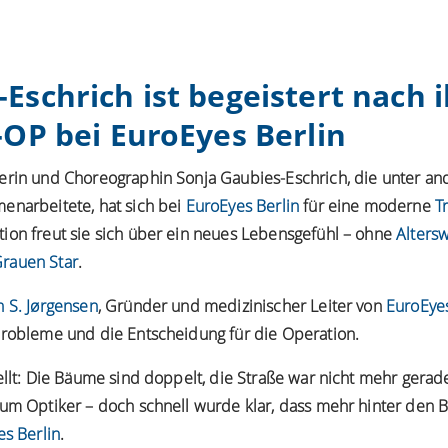
Eschrich ist begeistert nach 
-OP bei EuroEyes Berlin
erin und Choreographin Sonja Gaubies-Eschrich, die unter an
enarbeitete, hat sich bei
EuroEyes Berlin
für eine moderne
T
ion freut sie sich über ein neues Lebensgefühl – ohne
Altersw
rauen Star
.
n S. Jørgensen
, Gründer und medizinischer Leiter von
EuroEye
probleme und die Entscheidung für die Operation.
ellt: Die Bäume sind doppelt, die Straße war nicht mehr gerade
zum Optiker – doch schnell wurde klar, dass mehr hinter den 
s Berlin
.