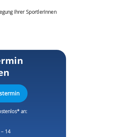
wegung ihrer Sportlerinnen
ermin
en
stermin
ostenlos* an:
1
9 – 14