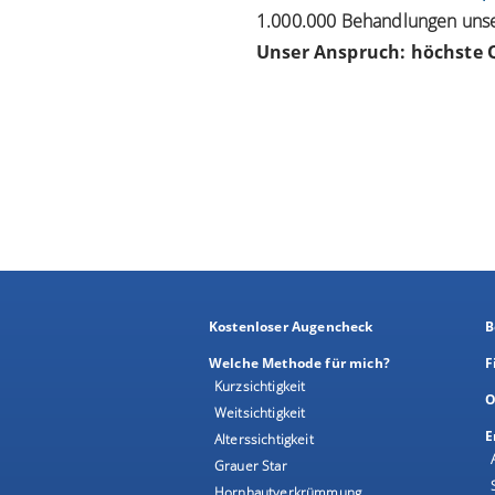
1.000.000 Behandlungen unser
Unser Anspruch: höchste Q
Kostenloser Augencheck
B
Welche Methode für mich?
F
Kurzsichtigkeit
O
Weitsichtigkeit
E
Alterssichtigkeit
Grauer Star
Hornhautverkrümmung