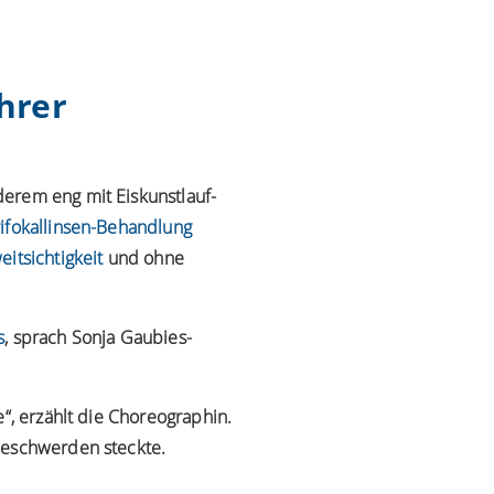
ihrer
derem eng mit Eiskunstlauf-
rifokallinsen-Behandlung
eitsichtigkeit
und ohne
s
, sprach Sonja Gaubies-
“, erzählt die Choreographin.
Beschwerden steckte.