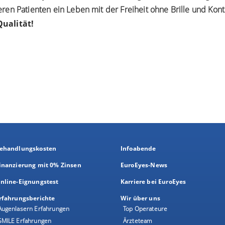
en Patienten ein Leben mit der Freiheit ohne Brille und Kont
ualität!
ehandlungskosten
Infoabende
inanzierung mit 0% Zinsen
EuroEyes-News
nline-Eignungstest
Karriere bei EuroEyes
rfahrungsberichte
Wir über uns
Augenlasern Erfahrungen
Top Operateure
SMILE Erfahrungen
Ärzteteam