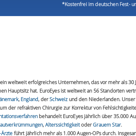
*Kostenfrei im deutschen Fest- u
t ein weltweit erfolgreiches Unternehmen, das vor mehr als 3
en Hauptsitz hat. EuroEyes ist weltweit an 56 Standorten vert
änemark
,
England
, der
Schweiz
und den Niederlanden. Unser
m der refraktiven Chirurgie zur Korrektur von Fehlsichtigkei
ntationsverfahren
behandelt EuroEyes jährlich über 35.000 Au
autverkrümmungen
,
Alterssichtigkeit
oder
Grauem Star
.
-Ärzte
führt jährlich mehr als 1.000 Augen-OPs durch. Insgesa