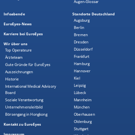
Augen-Glossar
Infoabende
Standorte Deutschland
Augsburg
EuroEyes-News
Berlin
Karriere bei EuroEyes
Bremen
Dresden
Wir über uns
Düsseldorf
Top Operateure
Frankfurt
Ärzteteam
Hamburg
Gute Gründe für EuroEyes
Hannover
Auszeichnungen
Kiel
Historie
Leipzig
International Medical Advisory
Board
Lübeck
Soziale Verantwortung
Mannheim
Unternehmensleitbild
München
Börsengang in Hongkong
Oberhausen
Oldenburg
Kontakt zu EuroEyes
Stuttgart
Impressum