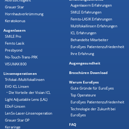
Alterssichtigkeit
Augenlasern Erfahrungen
Grauer Star
SMILE Erfahrungen
Hornhautverkrümmung
Femto-LASIK Erfahrungen
Keratokonus
Multifokallinsen Erfahrungen
Augenlasern
ICL Erfahrungen
SMILE Pro
Behandelte Mitarbeiter
Femto Lasik
EuroEyes Patientenzufriedenheit
Presbyond
Ihre Erfahrung
No-Touch-Trans-PRK
Augengesundheit
VISUMAX 800
Broschüren Download
Linsenoperationen
Trifokal-/Multifokallinsen
Warum EuroEyes
EVO ICL Linsen
Gute Gründe für EuroEyes
• Die Vorteile der Visian ICL
Top Operateure
Light Adjustable Lens (LAL)
EuroEyes Patientenzufriedenheit
EDoF-Linsen
Technologie der Zukunft bei
LenSx-Laser-Linsenoperation
EuroEyes
Grauer Star OP
FAQ
Keraringe