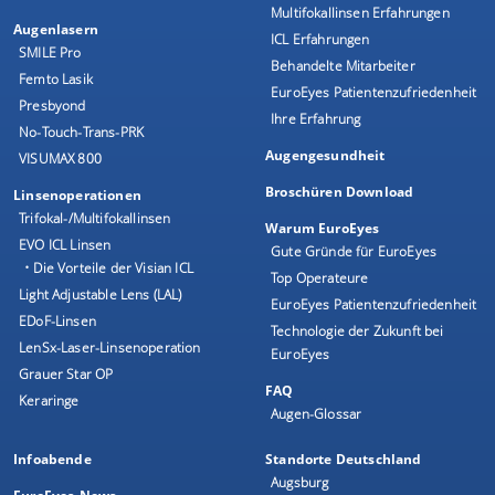
Multifokallinsen Erfahrungen
Augenlasern
ICL Erfahrungen
SMILE Pro
Behandelte Mitarbeiter
Femto Lasik
EuroEyes Patientenzufriedenheit
Presbyond
Ihre Erfahrung
No-Touch-Trans-PRK
Augengesundheit
VISUMAX 800
Broschüren Download
Linsenoperationen
Trifokal-/Multifokallinsen
Warum EuroEyes
EVO ICL Linsen
Gute Gründe für EuroEyes
• Die Vorteile der Visian ICL
Top Operateure
Light Adjustable Lens (LAL)
EuroEyes Patientenzufriedenheit
EDoF-Linsen
Technologie der Zukunft bei
LenSx-Laser-Linsenoperation
EuroEyes
Grauer Star OP
FAQ
Keraringe
Augen-Glossar
Infoabende
Standorte Deutschland
Augsburg