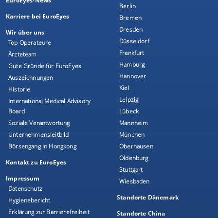
EuroEyes-News
Berlin
Karriere bei EuroEyes
Bremen
Dresden
Wir über uns
Düsseldorf
Top Operateure
Frankfurt
Ärzteteam
Hamburg
Gute Gründe für EuroEyes
Hannover
Auszeichnungen
Kiel
Historie
Leipzig
International Medical Advisory
Board
Lübeck
Soziale Verantwortung
Mannheim
Unternehmensleitbild
München
Börsengang in Hongkong
Oberhausen
Oldenburg
Kontakt zu EuroEyes
Stuttgart
Impressum
Wiesbaden
Datenschutz
Standorte Dänemark
Hygienebericht
Erklärung zur Barrierefreiheit
Standorte China