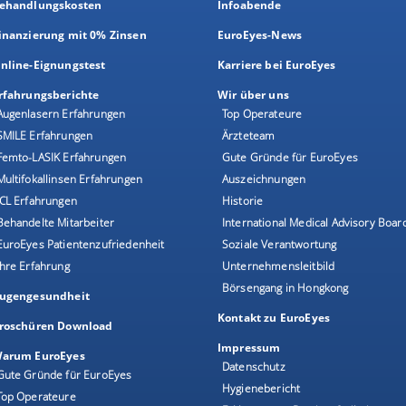
ehandlungskosten
Infoabende
inanzierung mit 0% Zinsen
EuroEyes-News
nline-Eignungstest
Karriere bei EuroEyes
rfahrungsberichte
Wir über uns
Augenlasern Erfahrungen
Top Operateure
SMILE Erfahrungen
Ärzteteam
Femto-LASIK Erfahrungen
Gute Gründe für EuroEyes
Multifokallinsen Erfahrungen
Auszeichnungen
ICL Erfahrungen
Historie
Behandelte Mitarbeiter
International Medical Advisory Boar
EuroEyes Patientenzufriedenheit
Soziale Verantwortung
Ihre Erfahrung
Unternehmensleitbild
Börsengang in Hongkong
ugengesundheit
Kontakt zu EuroEyes
roschüren Download
Impressum
arum EuroEyes
Datenschutz
Gute Gründe für EuroEyes
Hygienebericht
Top Operateure