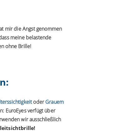
, hat mir die Angst genommen
 dass meine belastende
n ohne Brille!
n:
lterssichtigkeit
oder
Grauem
en: EuroEyes verfügt über
verwenden wir ausschließlich
eitsichtbrille!