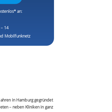
ostenlos* an:
1
9 – 14
nd Mobilfunknetz
0 Jahren in Hamburg gegründet
reten – neben Kliniken in ganz