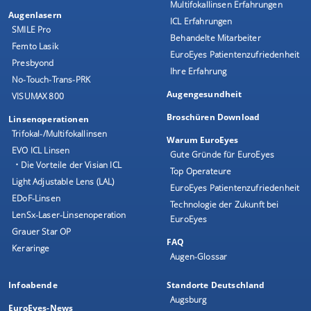
Multifokallinsen Erfahrungen
Augenlasern
ICL Erfahrungen
SMILE Pro
Behandelte Mitarbeiter
Femto Lasik
EuroEyes Patientenzufriedenheit
Presbyond
Ihre Erfahrung
No-Touch-Trans-PRK
Augengesundheit
VISUMAX 800
Broschüren Download
Linsenoperationen
Trifokal-/Multifokallinsen
Warum EuroEyes
EVO ICL Linsen
Gute Gründe für EuroEyes
• Die Vorteile der Visian ICL
Top Operateure
Light Adjustable Lens (LAL)
EuroEyes Patientenzufriedenheit
EDoF-Linsen
Technologie der Zukunft bei
LenSx-Laser-Linsenoperation
EuroEyes
Grauer Star OP
FAQ
Keraringe
Augen-Glossar
Infoabende
Standorte Deutschland
Augsburg
EuroEyes-News