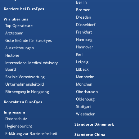
Berlin
Karriere bei EuroEyes
Bremen
Dresden
Wir über uns
Düsseldorf
Top Operateure
Frankfurt
Ärzteteam
Hamburg
Gute Gründe für EuroEyes
Hannover
Auszeichnungen
Kiel
Historie
Leipzig
International Medical Advisory
Board
Lübeck
Soziale Verantwortung
Mannheim
Unternehmensleitbild
München
Börsengang in Hongkong
Oberhausen
Oldenburg
Kontakt zu EuroEyes
Stuttgart
Impressum
Wiesbaden
Datenschutz
Standorte Dänemark
Hygienebericht
Erklärung zur Barrierefreiheit
Standorte China