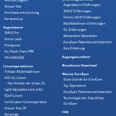
Alterssichtigkeit
Augenlasern Erfahrungen
Grauer Star
SMILE Erfahrungen
Hornhautverkrümmung
Femto-LASIK Erfahrungen
Keratokonus
Multifokallinsen Erfahrungen
Augenlasern
ICL Erfahrungen
SMILE Pro
Behandelte Mitarbeiter
Femto Lasik
EuroEyes Patientenzufriedenheit
Presbyond
Ihre Erfahrung
No-Touch-Trans-PRK
Augengesundheit
VISUMAX 800
Broschüren Download
Linsenoperationen
Trifokal-/Multifokallinsen
Warum EuroEyes
EVO ICL Linsen
Gute Gründe für EuroEyes
• Die Vorteile der Visian ICL
Top Operateure
Light Adjustable Lens (LAL)
EuroEyes Patientenzufriedenheit
EDoF-Linsen
Technologie der Zukunft bei
LenSx-Laser-Linsenoperation
EuroEyes
Grauer Star OP
FAQ
Keraringe