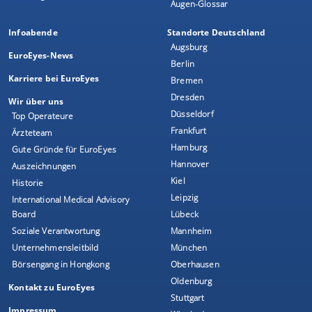
Augen-Glossar
Infoabende
Standorte Deutschland
Augsburg
EuroEyes-News
Berlin
Karriere bei EuroEyes
Bremen
Dresden
Wir über uns
Düsseldorf
Top Operateure
Frankfurt
Ärzteteam
Hamburg
Gute Gründe für EuroEyes
Hannover
Auszeichnungen
Kiel
Historie
Leipzig
International Medical Advisory
Board
Lübeck
Soziale Verantwortung
Mannheim
Unternehmensleitbild
München
Börsengang in Hongkong
Oberhausen
Oldenburg
Kontakt zu EuroEyes
Stuttgart
Impressum