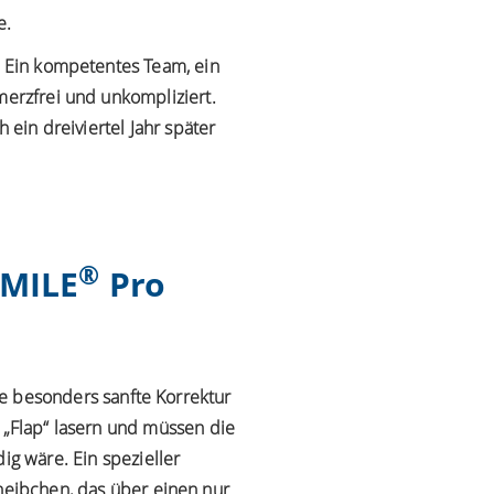
e
.
le. Ein kompetentes Team,
ein
merzfrei und unkompliziert.
 ein dreiviertel Jahr später
®
SMILE
Pro
e besonders sanfte Korrektur
e „Flap“ lasern und müssen die
g wäre. Ein spezieller
eibchen, das über einen nur