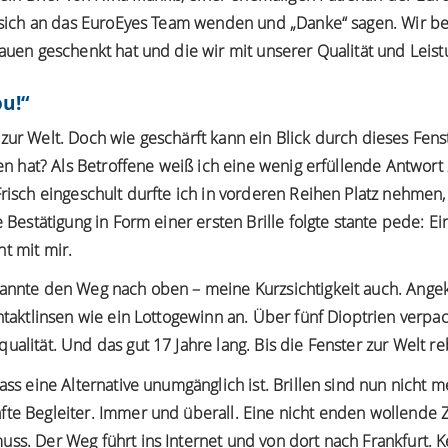
ie sich an das EuroEyes Team wenden und „Danke“ sagen. Wir b
rauen geschenkt hat und die wir mit unserer Qualität und Leis
u!“
zur Welt. Doch wie geschärft kann ein Blick durch dieses Fen
iden hat? Als Betroffene weiß ich eine wenig erfüllende Antwo
Frisch eingeschult durfte ich in vorderen Reihen Platz nehmen,
e Bestätigung in Form einer ersten Brille folgte stante pede: Ei
t mit mir.
kannte den Weg nach oben – meine Kurzsichtigkeit auch. Ange
ontaktlinsen wie ein Lottogewinn an. Über fünf Dioptrien verpac
alität. Und das gut 17 Jahre lang. Bis die Fenster zur Welt re
ass eine Alternative unumgänglich ist. Brillen sind nun nicht
te Begleiter. Immer und überall. Eine nicht enden wollende Z
ss. Der Weg führt ins Internet und von dort nach Frankfurt. K