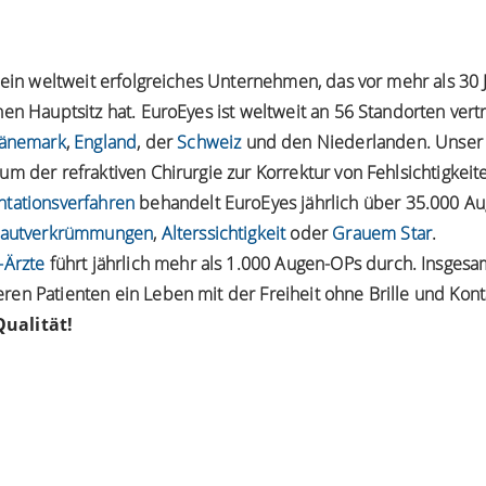
t ein weltweit erfolgreiches Unternehmen, das vor mehr als 3
en Hauptsitz hat. EuroEyes ist weltweit an 56 Standorten vert
änemark
,
England
, der
Schweiz
und den Niederlanden. Unser
m der refraktiven Chirurgie zur Korrektur von Fehlsichtigkei
ntationsverfahren
behandelt EuroEyes jährlich über 35.000 Au
autverkrümmungen
,
Alterssichtigkeit
oder
Grauem Star
.
-Ärzte
führt jährlich mehr als 1.000 Augen-OPs durch. Insgesa
en Patienten ein Leben mit der Freiheit ohne Brille und Kont
ualität!