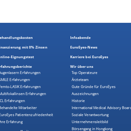
ehandlungskosten
Infoabende
inanzierung mit 0% Zinsen
EuroEyes-News
nline-Eignungstest
Karriere bei EuroEyes
rfahrungsberichte
Wir über uns
Augenlasern Erfahrungen
Top Operateure
SMILE Erfahrungen
Ärzteteam
Femto-LASIK Erfahrungen
Gute Gründe für EuroEyes
Multifokallinsen Erfahrungen
Auszeichnungen
ICL Erfahrungen
Historie
Behandelte Mitarbeiter
International Medical Advisory Boar
EuroEyes Patientenzufriedenheit
Soziale Verantwortung
Ihre Erfahrung
Unternehmensleitbild
Börsengang in Hongkong