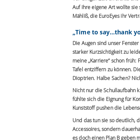
Auf ihre eigene Art wollte s
Mähliß, die EuroEyes ihr Vert
„Time to say…thank yo
Die Augen sind unser Fenster 
starker Kurzsichtigkeit zu le
meine „Karriere“ schon früh: 
Tafel entziffern zu können. Di
Dioptrien. Halbe Sachen? Nich
Nicht nur die Schullaufbahn 
fühlte sich die Eignung für K
Kunststoff pushen die Lebensqu
Und das tun sie so deutlich, d
Accessoires, sondern dauerhaf
es doch einen Plan B geben mu