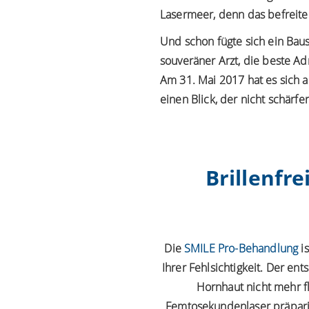
Lasermeer, denn das befreit
Und schon fügte sich ein Bau
souveräner Arzt
, die beste Ad
Am 31. Mai 2017 hat es sich als
einen Blick, der nicht schärfer
Brillenfr
Die
SMILE Pro-Behandlung
is
Ihrer Fehlsichtigkeit. Der en
Hornhaut nicht mehr f
Femtosekundenlaser präpari