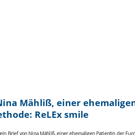
Nina Mähliß, einer ehemaligen
ethode: ReLEx smile
 ein Brief von Nina Mähliß, einer ehemaligen Patientin der EuroE