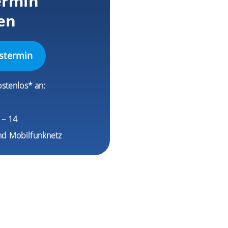
ermin
en
stermin
ostenlos* an:
1
9 – 14
nd Mobilfunknetz