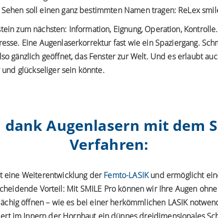
e Sehen soll einen ganz bestimmten Namen tragen:
ReLex smil
stein zum nächsten: Information, Eignung, Operation, Kontrol
resse. Eine Augenlaserkorrektur fast wie ein Spaziergang. Sch
o gänzlich geöffnet, das Fenster zur Welt. Und es erlaubt auch
 und glückseliger sein könnte.
ei dank Augenlasern mit dem 
Verfahren:
t eine Weiterentwicklung der
Femto-LASIK
und ermöglicht ein
tscheidende Vorteil: Mit SMILE Pro können wir Ihre Augen ohn
lächig öffnen – wie es bei einer herkömmlichen LASIK notwendi
ert im Innern der Hornhaut ein dünnes dreidimensionales Sch