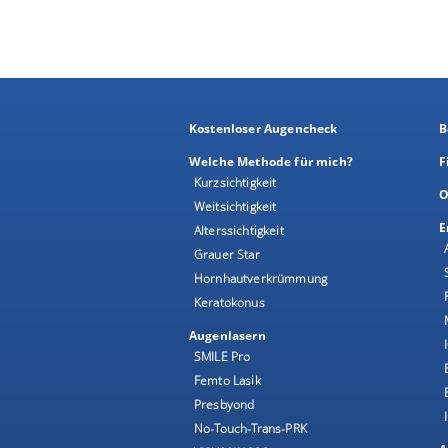
Kostenloser Augencheck
B
Welche Methode für mich?
F
Kurzsichtigkeit
O
Weitsichtigkeit
E
Alterssichtigkeit
Grauer Star
Hornhautverkrümmung
Keratokonus
Augenlasern
SMILE Pro
Femto Lasik
Presbyond
No-Touch-Trans-PRK