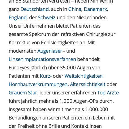
an 56 Standorten vertreten – neben Kliniken in
ganz
Deutschland
, auch in
China
,
Dänemark
,
England
, der
Schweiz
und den Niederlanden.
Unser Unternehmen bietet Patienten das
gesamte Spektrum der refraktiven Chirurgie zur
Korrektur von Fehlsichtigkeiten an. Mit
modernsten
Augenlaser
– und
Linsenimplantationsverfahren
behandelt
EuroEyes jährlich über 35.000 Augen von
Patienten mit
Kurz-
oder
Weitsichtigkeiten
,
Hornhautverkrümmungen
,
Alterssichtigkeit
oder
Grauem Star
. Jeder unserer erfahrenen
Top-Ärzte
führt jährlich mehr als 1.000 Augen-OPs durch.
Insgesamt haben wir mit mehr als 1.000.000
Behandlungen unseren Patienten ein Leben mit
der Freiheit ohne Brille und Kontaktlinsen