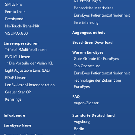
ICL Erfahrungen
SMILE Pro
Behandelte Mitarbeiter
Femto Lasik
EuroEyes Patientenzufriedenheit
Presbyond
Ihre Erfahrung
No-Touch-Trans-PRK
Augengesundheit
VISUMAX 800
Broschüren Download
Linsenoperationen
Trifokal-/Multifokallinsen
Warum EuroEyes
EVO ICL Linsen
Gute Gründe für EuroEyes
• Die Vorteile der Visian ICL
Top Operateure
Light Adjustable Lens (LAL)
EuroEyes Patientenzufriedenheit
EDoF-Linsen
Technologie der Zukunft bei
LenSx-Laser-Linsenoperation
EuroEyes
Grauer Star OP
FAQ
Keraringe
Augen-Glossar
Infoabende
Standorte Deutschland
Augsburg
EuroEyes-News
Berlin