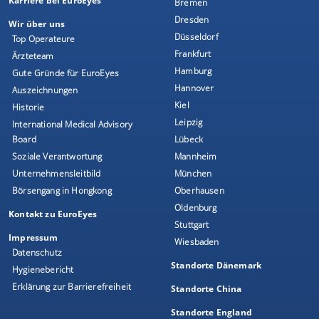
Karriere bei EuroEyes
Bremen
Dresden
Wir über uns
Düsseldorf
Top Operateure
Frankfurt
Ärzteteam
Hamburg
Gute Gründe für EuroEyes
Hannover
Auszeichnungen
Kiel
Historie
Leipzig
International Medical Advisory
Board
Lübeck
Soziale Verantwortung
Mannheim
Unternehmensleitbild
München
Börsengang in Hongkong
Oberhausen
Oldenburg
Kontakt zu EuroEyes
Stuttgart
Impressum
Wiesbaden
Datenschutz
Standorte Dänemark
Hygienebericht
Erklärung zur Barrierefreiheit
Standorte China
Standorte England