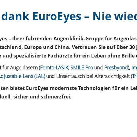
i dank EuroEyes – Nie wied
es – Ihrer führenden Augenklinik-Gruppe für Augenla
tschland, Europa und China. Vertrauen Sie auf über 30 
und spezialisierte Fachärzte für ein Leben ohne Brille
st für Augenlasern (
Femto-LASIK
,
SMILE Pro
und
Presbyond
),
Im
Adjustable Lens (LAL)
und Linsentausch bei
Alterssichtigkeit
(
Tr
zten bietet
EuroEyes
modernste Technologien für ein Leb
uell, sicher und schmerzfrei.