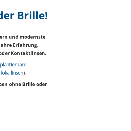
er Brille!
sern und modernste
Jahre Erfahrung,
 oder Kontaktlinsen.
plantierbare
ifokallinsen
).
en ohne Brille oder