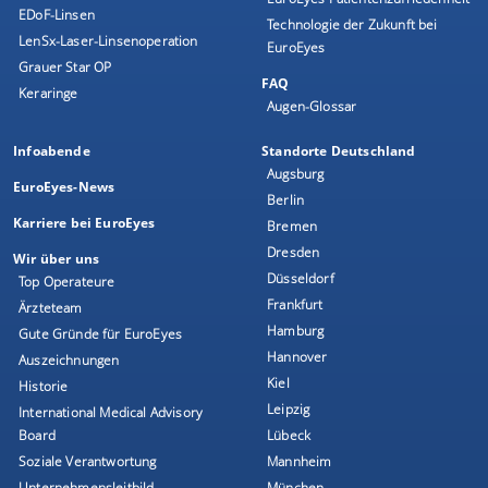
EDoF-Linsen
Technologie der Zukunft bei
LenSx-Laser-Linsenoperation
EuroEyes
Grauer Star OP
FAQ
Keraringe
Augen-Glossar
Infoabende
Standorte Deutschland
Augsburg
EuroEyes-News
Berlin
Karriere bei EuroEyes
Bremen
Dresden
Wir über uns
Düsseldorf
Top Operateure
Frankfurt
Ärzteteam
Hamburg
Gute Gründe für EuroEyes
Hannover
Auszeichnungen
Kiel
Historie
Leipzig
International Medical Advisory
Board
Lübeck
Soziale Verantwortung
Mannheim
Unternehmensleitbild
München