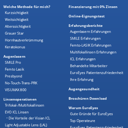
Welche Methode für mich?
Finanzierung mit 0% Zinsen
Kurzsichtigkeit
Online-Eignungstest
Weitsichtigkeit
Erfahrungsberichte
Alterssichtigkeit
Augenlasern Erfahrungen
Grauer Star
SMILE Erfahrungen
Hornhautverkrümmung
Femto-LASIK Erfahrungen
Keratokonus
Multifokallinsen Erfahrungen
Augenlasern
ICL Erfahrungen
SMILE Pro
Behandelte Mitarbeiter
Femto Lasik
EuroEyes Patientenzufriedenheit
Presbyond
Ihre Erfahrung
No-Touch-Trans-PRK
Augengesundheit
VISUMAX 800
Broschüren Download
Linsenoperationen
Trifokal-/Multifokallinsen
Warum EuroEyes
EVO ICL Linsen
Gute Gründe für EuroEyes
• Die Vorteile der Visian ICL
Top Operateure
Light Adjustable Lens (LAL)
EuroEyes Patientenzufriedenheit